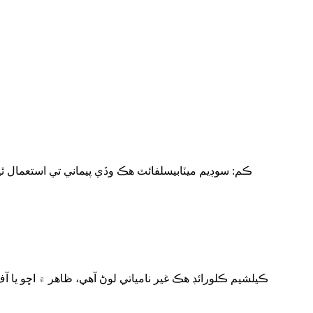
ڪيلشيم ڪلورائڊ هڪ غير نامياتي لوڻ آهي، ظاهر ۾ اڇو يا آف