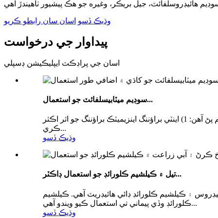
وڌيڪ ڏسو
اسان سان رابطو ڪريو
پيداوار جي درخواست
اسان جي پراڊڪٽ ايپليڪيشن ڊسپلي
سوڊيم ميٽابيسلفائٽ جو استعمال...
ڪم: سوڊيم ميٽابيسلفائٽ هڪ وڏي پيماني تي استعمال ٿيندڙ کاڌي جو اضافو آهي. ان جي بليچنگ اثر کان علاوه، ان ۾ هيٺيان ڪم پڻ آهن: 1) اينٽي براؤننگ اينزيميٽڪ براؤننگ جو اثر اڪثر
ڪري...
وڌيڪ ڏسو
تيل ۾ ڪيلشيم ڪلورائڊ جو استعمال ڊاڪٽر...
هائيڊروس ۽ ڪيلشيم ڪلورائڊ ڊائي هائيڊريٽ آهي. ڪيلشيم
ڪلورائڊ وڏي پيماني تي استعمال ڪيو ويندو آهي...
وڌيڪ ڏسو