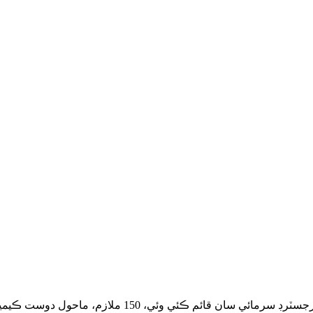
ويفانگ ٽاپشن ڪيميڪل انڊسٽري ڪمپني لميٽيڊ، 2006 ۾ 5 