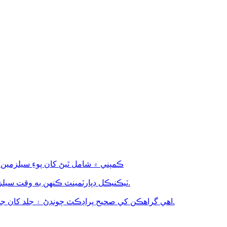
ڪمپني ۾ شامل ٿيڻ کان پوءِ سيلزمين کي 6 مهينن لاءِ پيداوار کاتي ۾ انٽرن هج
ٽيڪنيڪل ڊپارٽمينٽ ڪنهن به وقت سيلز ڊپارٽمينٽ لاءِ ٽيڪنيڪل سپورٽ فراهم ڪندو آهي.
اهي گراهڪن کي صحيح پراڊڪٽ چونڊڻ ۽ جلد کان جلد پراڊڪٽ حل حاصل ڪرڻ ۾ مدد ڪري سگهن ٿا.