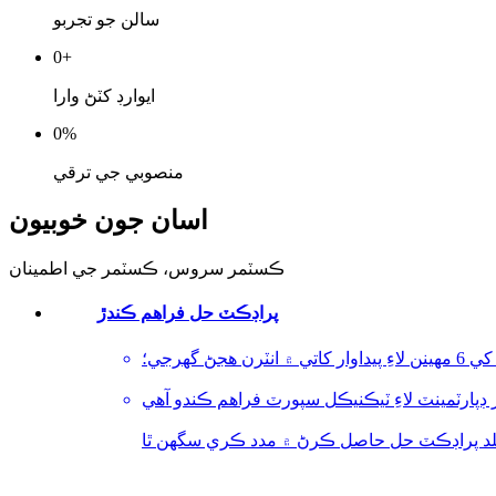
سالن جو تجربو
0
+
ايوارڊ کٽڻ وارا
0
%
منصوبي جي ترقي
اسان جون خوبيون
ڪسٽمر سروس، ڪسٽمر جي اطمينان
پراڊڪٽ حل فراهم ڪندڙ
ڻ گهرجي؛