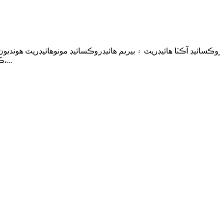
ڪسائيڊ آڪٽا هائيڊريٽ ۽ بيريم هائيڊروڪسائيڊ مونوهائيڊريٽ هونديون
ڪل پيداوار جي گنجائش 30,000 ميٽرڪ ٽن کان وڌيڪ آهي،...