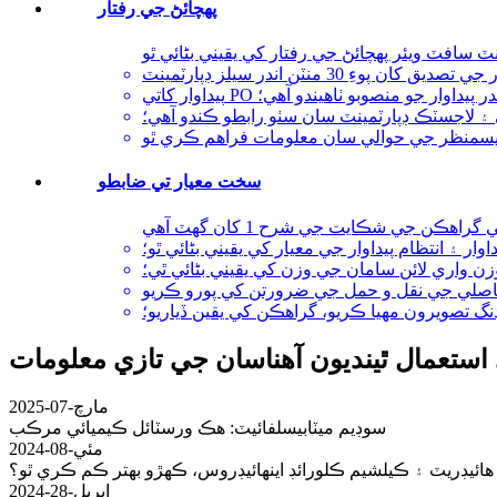
پهچائڻ جي رفتار
اڪ اندر پيداوار جو منصوبو ٺاهيندو آهي؛
آهي ۽ لاجسٽڪ ڊپارٽمينٽ سان سٺو رابطو ڪندو آهي؛
سخت معيار تي ضابطو
اوار ۽ انتظام پيداوار جي معيار کي يقيني بڻائي ٿو؛
ن واري لائن سامان جي وزن کي يقيني بڻائي ٿي؛
اصلي جي نقل و حمل جي ضرورتن کي پورو ڪريو
نگ تصويرون مهيا ڪريو، گراهڪن کي يقين ڏياريو؛
ستعمال ٿينديون آهن
اسان جي تازي معلومات
مارچ-07-2025
سوڊيم ميٽابيسلفائيٽ: هڪ ورسٽائل ڪيميائي مرڪب
مئي-08-2024
هائيڊريٽ ۽ ڪيلشيم ڪلورائڊ اينهائيڊروس، ڪهڙو بهتر ڪم ڪري ٿو؟
اپريل-28-2024