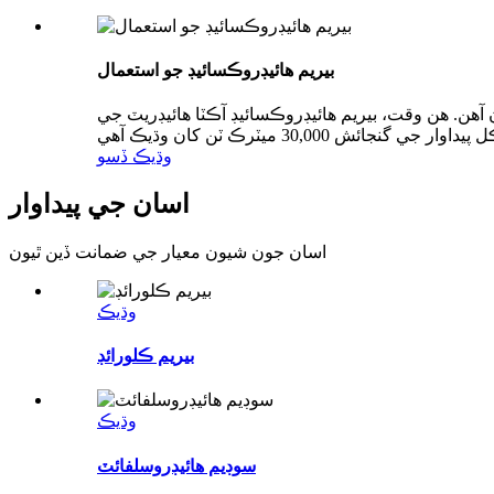
بيريم هائيڊروڪسائيڊ جو استعمال
 آهن. هن وقت، بيريم هائيڊروڪسائيڊ آڪٽا هائيڊريٽ جي
وڌيڪ ڏسو
اسان جي پيداوار
اسان جون شيون معيار جي ضمانت ڏين ٿيون
وڌيڪ
بيريم ڪلورائڊ
وڌيڪ
سوڊيم هائيڊروسلفائٽ