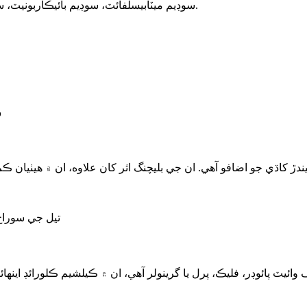
سوڊيم ميٽابيسلفائٽ، سوڊيم بائيڪاربونيٽ، سوڊيم هائيڊروسلفائٽ، جيل بريڪر، وغيره جو هڪ پيشيور ٺاهيندڙ آهي.
 وائيٽ پائوڊر، فليڪ، پرل يا گرينولر آهي، ان ۾ ڪيلشيم ڪلورائڊ اين