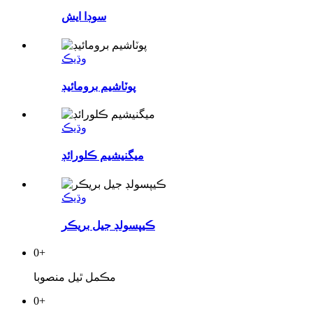
سوڊا ايش
وڌيڪ
پوٽاشيم برومائيڊ
وڌيڪ
ميگنيشيم ڪلورائڊ
وڌيڪ
ڪيپسولڊ جيل بريڪر
0
+
مڪمل ٿيل منصوبا
0
+