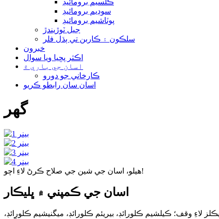
ڪلسيم برومائيڊ
سوڊيم برومائيڊ
پوٽاشيم برومائيڊ
جيل ٽوڙيندڙ
سلڪون ۽ ڪاربن تي ٻڌل فلر
خبرون
اڪثر پڇيا ويا سوال
اسان جي باري ۾
ڪارخاني جو دورو
اسان سان رابطو ڪريو
گھر
هيلو، اسان جي شين جي صلاح ڪرڻ لاءِ اچو!
اسان جي ڪمپني ۾ ڀليڪار
ملين رجسٽرڊ سرمائي سان قائم ڪئي وئي، 150 ملازم، ماحول دوست ڪيميڪلز لاءِ وقف؛ ڪيلشيم ڪلورائڊ، بيريئم ڪلورائڊ، ميگنيشيم ڪلورائڊ،