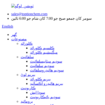
sales@toptionchem.com
سومر کان جمعو صبح جو 7:00 کان شام جو 6:00 تائين
English
گھر
مصنوعات
ڪلورائڊ
ڪلسيم ڪلورائڊ
ميگنيشيم ڪلورائڊ
سلفائيٽ
سوڊيم ميٽابيسلفائيٽ
سوڊيم سلفائيٽ
سوڊيم هائيڊروسلفائٽ
بيريم لوڻ
بيريم ڪلورائڊ
بيريم هائيڊرو آڪسائيڊ
ڪاربونيٽ
سوڊا ايش
سوڊيم بائيڪاربونيٽ
برومائيڊ