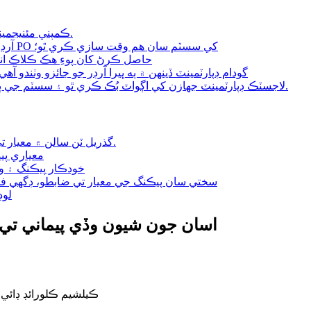
ڪمپني مئنيجمينٽ سافٽ ويئر پهچائڻ جي رفتار کي يقيني بڻائي ٿو.
آرڊر جي تصديق کان پوءِ 30 منٽن اندر سيلز ڊپارٽمينٽ PO کي سسٽم سان هم وقت سازي ڪري ٿو؛
پيداوار کاتي PO حاصل ڪرڻ کان پوءِ هڪ ڪل
گودام ڊپارٽمينٽ ڏينهن ۾ ٻه ڀيرا آرڊر جو جائزو وٺندو 
لاجسٽڪ ڊپارٽمينٽ جهازن کي اڳواٽ بُڪ ڪري ٿو ۽ سسٽم جي پسمنظر جي حوالي سان معلومات فراهم ڪري ٿو.
گذريل ٽن سالن ۾ معيار تي گراهڪن جي شڪايت جي شرح 1 کان گهٽ آهي.
معياري پيد
خودڪار پيڪنگ ۽ وز
سختي سان پيڪنگ جي معيار تي ضابطو، ڊگهي ف
لوڊ
اسان جون شيون وڏي پيماني تي ا
ڪيلشيم ڪلورائڊ ڊائي 