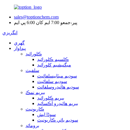
sales@toptionchem.com
پير-جمعو 7:00 ايم کان 6:00 پي ايم
انگريزي
گهري
پيداوار
ڪلورائيڊ
ڪلسيم ڪلورائيڊ
ميگنيشيم کلورائيڊ
سلفيٽ
سوڊيم ميٽابيسلفائيٽ
سوڊيم سلفائيٽ
سوڊيم هائيڊروسلفائٽ
بيريم نمڪ
بيريم ڪلورائيڊ
بيريم هائيڊرو آڪسائيڊ
ڪاربونيٽ
سوڈا ايش
سوڊيم بائي ڪاربونيٽ
برومائڊ