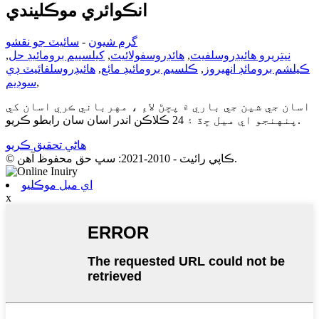
انڪوائري موڪليندي
گرم شيون
-
سائيٽ جو نقشو
نيتريرو هائيڊروسلفيٽ
,
هائڊروسفولائيٽ
,
کیلسييم برومائيڊ حل
,
ڪيلشم برومائڊ انھيروز
,
ڪلسيم برومائيڊ مائع
,
هائيڊروسلفائيٽ ڊي
,
سوڊيم
اسان جي شين جي باري ۾ پڇڻ لاءِ ، مهرباني ڪري اسان کي
پنهنجو اي ميل ڇڏ ۽ 24 ڪلاڪن اندر اسان سان رابطو ڪريو.
هاڻي تحقيق ڪريو
© ڪاپي رائيٽ - 2010-2021: سڀ حق محفوظ آهن.
اي ميل موڪليو
x