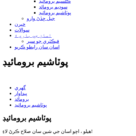
ڪلسيم برومائيڊ
سوڊيم برومائڊ
پوٽاشيم برومائيڊ
جيل ڇڏڻ وارو
خبرن
سوالات
اسان جي باري ۾
فيڪٽري جو سير
اسان سان رابطو ڪريو
پوٽاشيم برومائيڊ
گهري
پيداوار
برومائڊ
پوٽاشيم برومائيڊ
پوٽاشيم برومائيڊ
هيلو ، اچو اسان جي شين سان صلاح ڪرڻ لاءِ!