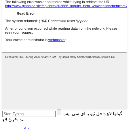
ڳولھا لاءِ داخل ٿيو يا اي سي ايس
بند ڪرڻ لاءِ