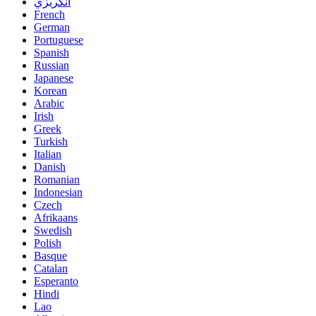
انگريزي
French
German
Portuguese
Spanish
Russian
Japanese
Korean
Arabic
Irish
Greek
Turkish
Italian
Danish
Romanian
Indonesian
Czech
Afrikaans
Swedish
Polish
Basque
Catalan
Esperanto
Hindi
Lao