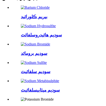
بيريم ڪلورائيڊ
سوڊيم هائيڊروسلفائٽ
سوڊيم برومائڊ
سوڊيم سلفائيٽ
سوڊيم ميٽابيسلفائيٽ