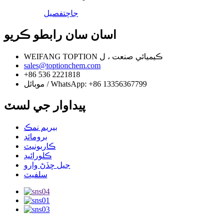
جاچ
تفصيل
اسان سان رابطو ڪريو
WEIFANG TOPTION ڪيميائي صنعت ، ل
sales@toptionchem.com
+86 536 2221818
موبائل / WhatsApp: +86 13356367799
پيداوار جي لسٽ
بيريم نمڪ
برومائڊ
ڪاربونيٽ
ڪلورائيڊ
جيل ڇڏڻ وارو
سلفيٽ