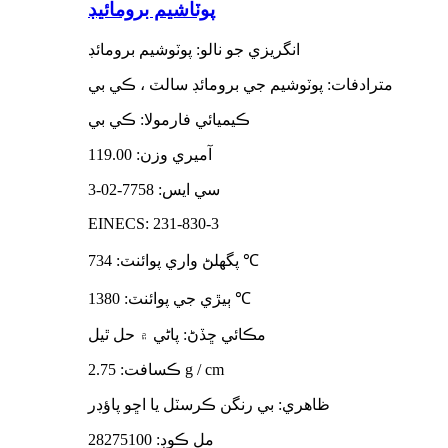
پوٽاشيم برومائيڊ
انگريزي جو نالو: پوٽوشيم برومائڊ
مترادفات: پوٽوشيم جي برومائڊ سالٽ ، ڪي بي
ڪيميائي فارمولا: ڪي بي
آميري وزن: 119.00
سي ايس: 7758-02-3
EINECS: 231-830-3
℃
پگھلڻ واري پوائنٽ: 734
℃
ٻيڙي جي پوائنٽ: 1380
مڪائي ڇڏڻ: پاڻي ۾ حل ٿيل
ڪسافت: 2.75 g / cm
ظاهري: بي رنگن ڪرسٽل يا اڇو پاؤڊر
مل ڪوڊ: 28275100