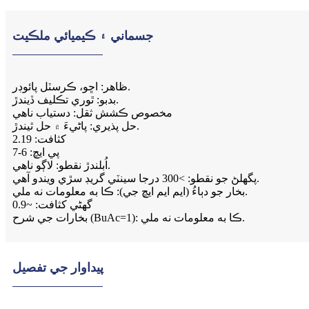
جسماني ۽ ڪيميائي ملڪيت
ظاهر: اڇو، ڪرسٽل پائوڊر.
بدبو: ٿوري تڪليف ڏيندڙ.
مخصوص ڪشش ثقل: دستياب ناهي
حل پذيري: پاڻيءَ ۾ حل ٿيندڙ.
کثافت: 2.19
پي ايڇ: 6-7
اُبلندڙ نقطو: لاڳو ناهي.
پگھلڻ جو نقطو: >300 درجا سينٽي گريڊ سڙي ويندو آهي.
بخار جو دٻاءُ (ايم ايم ايڇ جي): ڪا به معلومات نه ملي.
گھڻي کثافت: ~0.9
بخارات جي شرح (BuAc=1): ڪا به معلومات نه ملي.
پيداوار جي تفصيل