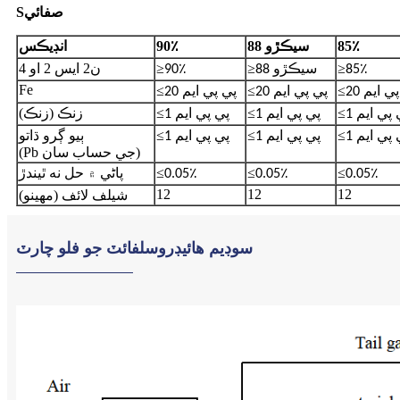
صفائي
S
85٪
88 سيڪڙو
90٪
انڊيڪس
≥
≥
≥
ن2 ايس 2 او 4
85٪
88 سيڪڙو
90٪
Fe
≤
≤
≤
ي پي ايم
20 پي پي ايم
20 پي پي ايم
≤
≤
≤
زنڪ (زنڪ)
ي پي ايم
1 پي پي ايم
1 پي پي ايم
≤
≤
≤
ٻيو ڳرو ڌاتو
ي پي ايم
1 پي پي ايم
1 پي پي ايم
(Pb جي حساب سان)
≤
≤
≤
پاڻي ۾ حل نه ٿيندڙ
0.05٪
0.05٪
0.05٪
12
12
12
شيلف لائف (مهينو)
سوڊيم هائيڊروسلفائٽ جو فلو چارٽ