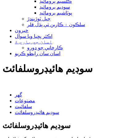
ڪلسيم برومائيڊ
سوڊيم برومائيڊ
پوٽاشيم برومائيڊ
جيل ٽوڙيندڙ
سلڪون ۽ ڪاربن تي ٻڌل فلر
خبرون
اڪثر پڇيا ويا سوال
اسان جي باري ۾
ڪارخاني جو دورو
اسان سان رابطو ڪريو
سوڊيم هائيڊروسلفائٽ
گھر
مصنوعات
سلفائيٽ
سوڊيم هائيڊروسلفائٽ
سوڊيم هائيڊروسلفائٽ