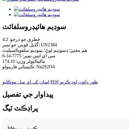
سوڊيم هائيڊروسلفائٽ
خطري جو درجو: 4.2
گڏيل قومن جو نمبر: UN1384
هم معنيٰ: ڊسوڊيم لوڻ؛ سوڊيم سلفوڪسيليٽ
سي اي ايس نمبر: 7775-14-6
ماليڪيولر وزن: 174.10
ڪيميائي فارمولو: Na2S2O4
PDF طور ڊائون لوڊ ڪريو
اسان کي اي ميل موڪليو
پيداوار جي تفصيل
پراڊڪٽ ٽيگ
ڪمپني پروفائل