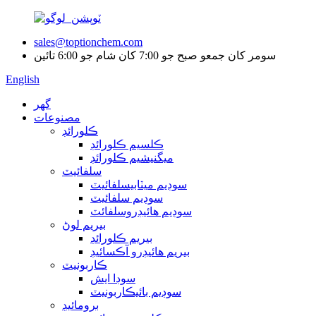
sales@toptionchem.com
سومر کان جمعو صبح جو 7:00 کان شام جو 6:00 تائين
English
گھر
مصنوعات
ڪلورائڊ
ڪلسيم ڪلورائڊ
ميگنيشيم ڪلورائڊ
سلفائيٽ
سوڊيم ميٽابيسلفائيٽ
سوڊيم سلفائيٽ
سوڊيم هائيڊروسلفائٽ
بيريم لوڻ
بيريم ڪلورائڊ
بيريم هائيڊرو آڪسائيڊ
ڪاربونيٽ
سوڊا ايش
سوڊيم بائيڪاربونيٽ
برومائيڊ