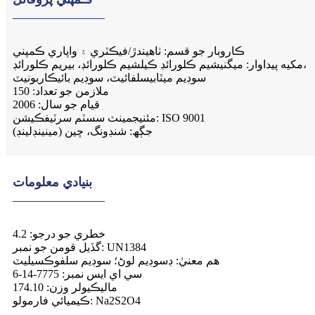
ڪاروبار جو قسم: ٺاهيندڙ/فيڪٽري ۽ واپاري ڪمپني
مکيه پيداوار: ميگنيشيم ڪلورائڊ ڪيلشيم ڪلورائڊ، بيريم ڪلورائڊ،
سوڊيم ميٽابيسلفائيٽ، سوڊيم بائيڪاربونيٽ
ملازمن جو تعداد: 150
قيام جو سال: 2006
مئنيجمينٽ سسٽم سرٽيفڪيشن: ISO 9001
جڳھ: شنڊونگ، چين (مينينڊلينڊ)
بنيادي معلومات
خطري جو درجو: 4.2
گڏيل قومن جو نمبر: UN1384
هم معنيٰ: ڊسوڊيم لوڻ؛ سوڊيم سلفوڪسيليٽ
سي اي ايس نمبر: 7775-14-6
ماليڪيولر وزن: 174.10
ڪيميائي فارمولو: Na2S2O4