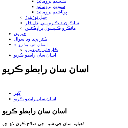
ڪلسيم برومائيڊ
سوڊيم برومائيڊ
پوٽاشيم برومائيڊ
جيل ٽوڙيندڙ
سلڪون ۽ ڪاربن تي ٻڌل فلر
مائڪرو ڪيپسول پراڊڪٽس
خبرون
اڪثر پڇيا ويا سوال
اسان جي باري ۾
ڪارخاني جو دورو
اسان سان رابطو ڪريو
اسان سان رابطو ڪريو
گھر
اسان سان رابطو ڪريو
اسان سان رابطو ڪريو
هيلو، اسان جي شين جي صلاح ڪرڻ لاءِ اچو!