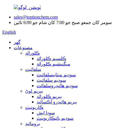
sales@toptionchem.com
سومر کان جمعو صبح جو 7:00 کان شام جو 6:00 تائين
English
گھر
مصنوعات
ڪلورائڊ
ڪلسيم ڪلورائڊ
ميگنيشيم ڪلورائڊ
سلفائيٽ
سوڊيم ميٽابيسلفائيٽ
سوڊيم سلفائيٽ
سوڊيم هائيڊروسلفائٽ
بيريم لوڻ
بيريم ڪلورائڊ
بيريم هائيڊرو آڪسائيڊ
ڪاربونيٽ
سوڊا ايش
سوڊيم بائيڪاربونيٽ
برومائيڊ