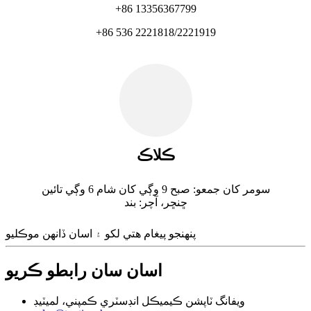
+86 13356367799
+86 536 2221818/2221919
ڪلاڪ
سومر کان جمعو: صبح 9 وڳي کان شام 6 وڳي تائين
ڇنڇر، آچر: بند
پنهنجو پيغام هتي لکو ۽ اسان ڏانهن موڪليو
اسان سان رابطو ڪريو
ويفانگ ٽاپشن ڪيميڪل انڊسٽري ڪمپني، لميٽيڊ