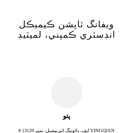
ويفانگ ٽاپشن ڪيميڪل
انڊسٽري ڪمپني، لميٽيڊ
پتو
8 ايف، ڊائوننگ انٽرنيشنل، نمبر 13129 YINGQIAN