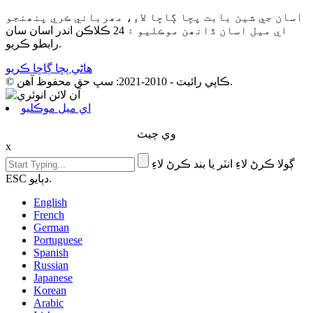
اسان جي شين بابت پڇا ڳاڇا لاءِ، مھرباني ڪري پنھنجو
اي ميل اسان ڏانھن موڪليو ۽ 24 ڪلاڪن اندر اسان سان
رابطو ڪريو.
هاڻي پڇا ڳاڇا ڪريو
© ڪاپي رائيٽ - 2010-2021: سڀ حق محفوظ آهن.
اي ميل موڪليو
وي چيٽ
x
ڳولا ڪرڻ لاءِ انٽر يا بند ڪرڻ لاءِ
ESC دٻايو.
English
French
German
Portuguese
Spanish
Russian
Japanese
Korean
Arabic