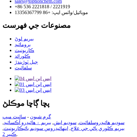
sales@toptionchem.com
+86 536 2221818 / 2221919
موبائيل/واٽس ايپ: +86 13356367799
مصنوعات جي فهرست
بيريم لوڻ
برومائيڊ
ڪاربونيٽ
ڪلورائڊ
جيل ٽوڙيندڙ
سلفائيٽ
پڇا ڳاڇا موڪلڻ
گرم شيون
-
سائيٽ ميپ
سوڊيم هائيڊروسلفائيٽ
,
سوڊيم ايش
,
بيريم ۽ هائيڊرو آڪسائيڊ
,
بيريم ڪلوري پاڻي جي علاج
,
اينهائيڊروس سوڊيم بائيڪاربونيٽ
,
,
ڪيبر 2