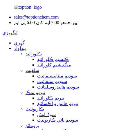
sales@toptionchem.com
پير-جمعو 7:00 ايم کان 6:00 پي ايم
انگريزي
گهري
پيداوار
ڪلورائيڊ
ڪلسيم ڪلورائيڊ
ميگنيشيم کلورائيڊ
سلفيٽ
سوڊيم ميٽابيسلفائيٽ
سوڊيم سلفائيٽ
سوڊيم هائيڊروسلفائٽ
بيريم نمڪ
بيريم ڪلورائيڊ
بيريم هائيڊرو آڪسائيڊ
ڪاربونيٽ
سوڈا ايش
سوڊيم بائي ڪاربونيٽ
برومائڊ