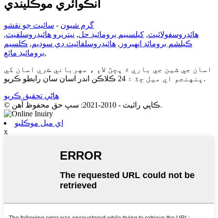
انڪوائري موڪليندي
گرم شيون
-
سائيٽ جو نقشو
هائڊروسفولائيٽ
,
کیلسييم برومائيڊ حل
,
نيتريرو هائيڊروسلفيٽ
,
ڪيلشم برومائڊ انھيروز
,
هائيڊروسلفائيٽ ڊي سوڊيم
,
ڪلسيم
,
برومائيڊ مائع
اسان جي شين جي باري ۾ پڇڻ لاءِ ، مهرباني ڪري اسان کي
پنهنجو اي ميل ڇڏ ۽ 24 ڪلاڪن اندر اسان سان رابطو ڪريو.
هاڻي تحقيق ڪريو
© ڪاپي رائيٽ - 2010-2021: سڀ حق محفوظ آهن.
اي ميل موڪليو
x