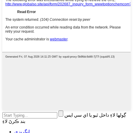
ڳولھا لاءِ داخل ٿيو يا اي سي ايس
بند ڪرڻ لاءِ
انگريزي