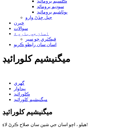
ڪلسيم برومائيڊ
سوڊيم برومائڊ
پوٽاشيم برومائيڊ
جيل ڇڏڻ وارو
خبرن
سوالات
اسان جي باري ۾
فيڪٽري جو سير
اسان سان رابطو ڪريو
ميگنيشيم کلورائيڊ
گهري
پيداوار
ڪلورائيڊ
ميگنيشيم کلورائيڊ
ميگنيشيم کلورائيڊ
هيلو ، اچو اسان جي شين سان صلاح ڪرڻ لاءِ!