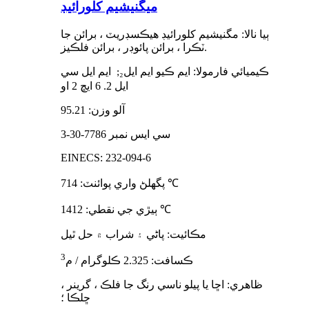
ميگنيشيم کلورائيڊ
ٻيا نالا: مگنيشيم کلورائيڊ هيڪسڊريٽ ، برائن جا
ٽڪرا ، برائن پائوڊر ، برائن فلڪيز.
ڪيميائي فارمولا: ايم ڪيو ايم ايل
₂
ايم ايل سي
;
ايل 2. 6 ايڇ 2 او
آلو وزن: 95.21
سي ايس نمبر 7786-30-3
EINECS: 232-094-6
℃
پگھلڻ واري پوائنٽ: 714
℃
ٻيڙي جي نقطي: 1412
مڪائيت: پاڻي ۽ شراب ۾ حل ٿيل
3
ڪسافت: 2.325 ڪلوگرام / م
ظاهري: اڇا يا پيلو ناسي رنگ جا فلڪ ، گرينر ،
ڇلڪا ؛