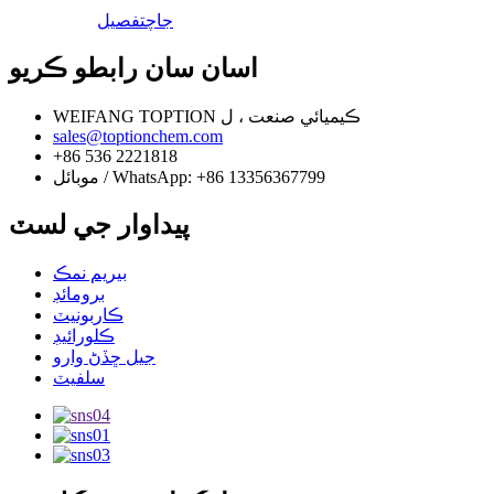
جاچ
تفصيل
اسان سان رابطو ڪريو
WEIFANG TOPTION ڪيميائي صنعت ، ل
sales@toptionchem.com
+86 536 2221818
موبائل / WhatsApp: +86 13356367799
پيداوار جي لسٽ
بيريم نمڪ
برومائڊ
ڪاربونيٽ
ڪلورائيڊ
جيل ڇڏڻ وارو
سلفيٽ