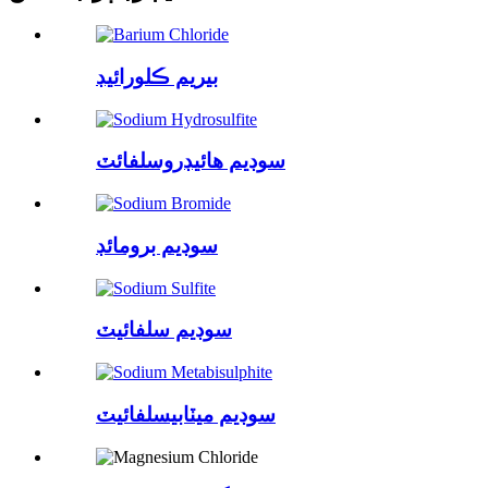
بيريم ڪلورائيڊ
سوڊيم هائيڊروسلفائٽ
سوڊيم برومائڊ
سوڊيم سلفائيٽ
سوڊيم ميٽابيسلفائيٽ