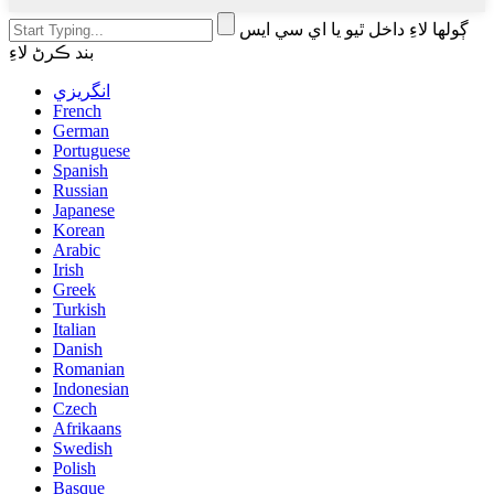
ڳولھا لاءِ داخل ٿيو يا اي سي ايس
بند ڪرڻ لاءِ
انگريزي
French
German
Portuguese
Spanish
Russian
Japanese
Korean
Arabic
Irish
Greek
Turkish
Italian
Danish
Romanian
Indonesian
Czech
Afrikaans
Swedish
Polish
Basque