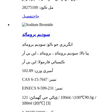
مل ڪوڊ: 28275100
جاچ
تفصيل
سوڊيم برومائڊ
انگريزي جو نالو: سوڊيم برومائڊ
ٻيا نالا: سوڊيم برومائڊ ، برومائڊ ، اين بي آر
ڪيميائي فارمولا: اين بي آر
آميري وزن: 102.89
CAS نمبر: 7647-15-6
EINECS نمبر: 231-599-9
℃
پاڻي جي گهمائڻ: 121g / 100ml / (100
90.5g /
℃
100ml (20)
] [3]