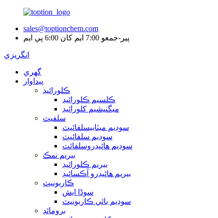
sales@toptionchem.com
پير-جمعو 7:00 ايم کان 6:00 پي ايم
انگريزي
گهري
پيداوار
ڪلورائيڊ
ڪلسيم ڪلورائيڊ
ميگنيشيم کلورائيڊ
سلفيٽ
سوڊيم ميٽابيسلفائيٽ
سوڊيم سلفائيٽ
سوڊيم هائيڊروسلفائٽ
بيريم نمڪ
بيريم ڪلورائيڊ
بيريم هائيڊرو آڪسائيڊ
ڪاربونيٽ
سوڈا ايش
سوڊيم بائي ڪاربونيٽ
برومائڊ