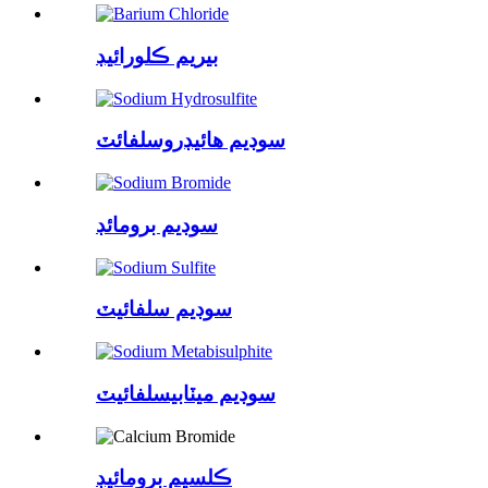
بيريم ڪلورائيڊ
سوڊيم هائيڊروسلفائٽ
سوڊيم برومائڊ
سوڊيم سلفائيٽ
سوڊيم ميٽابيسلفائيٽ
ڪلسيم برومائيڊ