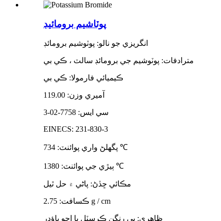
پوٽاشيم برومائيڊ
انگريزي جو نالو: پوٽوشيم برومائڊ
مترادفات: پوٽوشيم جي برومائڊ سالٽ ، ڪي بي
ڪيميائي فارمولا: ڪي بي
آميري وزن: 119.00
سي ايس: 7758-02-3
EINECS: 231-830-3
℃
پگھلڻ واري پوائنٽ: 734
℃
ٻيڙي جي پوائنٽ: 1380
مڪائي ڇڏڻ: پاڻي ۾ حل ٿيل
ڪسافت: 2.75 g / cm
ظاهري: بي رنگن ڪرسٽل يا اڇو پاؤڊر