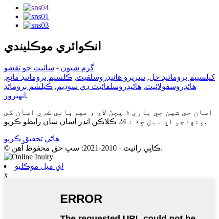
انڪوائري موڪليندي
گرم شيون
-
سائيٽ جو نقشو
کیلسييم برومائيڊ حل
,
نيتريرو هائيڊروسلفيٽ
,
ڪلسيم برومائيڊ مائع
,
هائڊروسفولائيٽ
,
هائيڊروسلفائيٽ ڊي سوڊيم
,
ڪيلشم برومائڊ
,
انھيروز
اسان جي شين جي باري ۾ پڇڻ لاءِ ، مهرباني ڪري اسان کي
پنهنجو اي ميل ڇڏ ۽ 24 ڪلاڪن اندر اسان سان رابطو ڪريو.
هاڻي تحقيق ڪريو
© ڪاپي رائيٽ - 2010-2021: سڀ حق محفوظ آهن.
اي ميل موڪليو
x