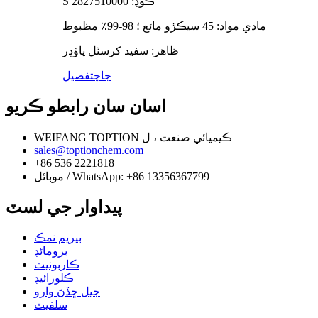
S ڪوڊ: 2827510000
مادي مواد: 45 سيڪڙو مائع ؛ 98-99٪ مظبوط
ظاهر: سفيد کرسٽل پاؤڊر
جاچ
تفصيل
اسان سان رابطو ڪريو
WEIFANG TOPTION ڪيميائي صنعت ، ل
sales@toptionchem.com
+86 536 2221818
موبائل / WhatsApp: +86 13356367799
پيداوار جي لسٽ
بيريم نمڪ
برومائڊ
ڪاربونيٽ
ڪلورائيڊ
جيل ڇڏڻ وارو
سلفيٽ