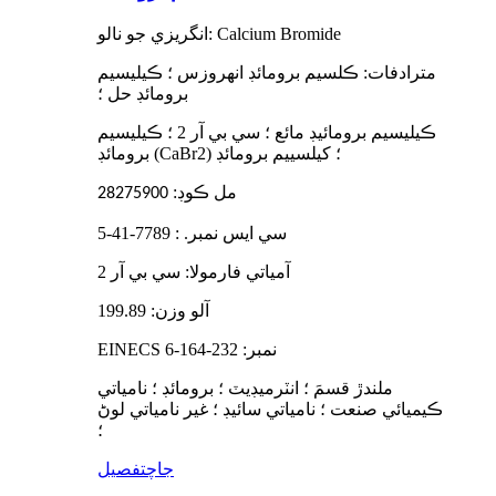
انگريزي جو نالو: Calcium Bromide
مترادفات: ڪلسيم برومائڊ انهروزس ؛ ڪيليسيم
برومائڊ حل ؛
ڪيليسيم برومائيڊ مائع ؛ سي بي آر 2 ؛ ڪيليسيم
برومائڊ (CaBr2) ؛ کیلسييم برومائڊ
مل ڪوڊ:
28275900
سي ايس نمبر. : 7789-41-5
آمياتي فارمولا: سي بي آر 2
آلو وزن: 199.89
EINECS نمبر: 232-164-6
ملندڙ قسمَ ؛ انٽرميڊيٽ ؛ برومائڊ ؛ نامياتي
ڪيميائي صنعت ؛ نامياتي سائيڊ ؛ غير نامياتي لوڻ
؛
جاچ
تفصيل